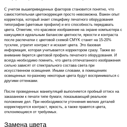
С учетом вышеприведенных факторов становится понятно, что
самостоятельная цветокоррекция просто невозможна. Важен опыт
корректора, который знает специфику печатного оборудования
типографии (цветовые профили) и его способность передавать
цвета. Отметим, что красивое изображение на экране компьютера с
кажущимся идеальным балансом цветности, яркости и контраста
после распечатки с цветовой схемой CMYK станет на 15-20%
тусклее, утратит контраст и исказит цвета. Это базовая
информация, которая учитывается корректором сразу. Также во
внимание берется цветовой профиль печатного оборудования. И
всегда необходимо помнить, что цвета отпечатанного изображения
сильно зависят от спектрального состава света при
искусственном освещения. Иными словами, в помещениях
освещенных по-разному некоторые цвета будут восприниматься с
другими оттенками.
После проведенных манипуляций выполняется пробный оттиск на
заказанном к печати типе бумаги, показывающий реальное
положение дел. При необходимости уточнения мелких деталей
корректируется контраст, яркость, а также правятся цвета,
отклоняющиеся от требуемых.
Замена цвета