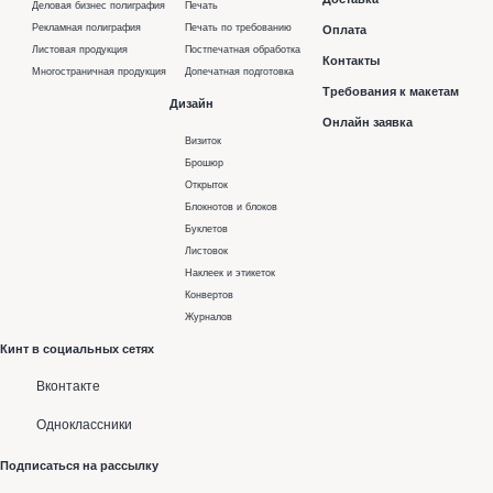
Деловая бизнес полиграфия
Печать
Рекламная полиграфия
Печать по требованию
Оплата
Листовая продукция
Постпечатная обработка
Контакты
Многостраничная продукция
Допечатная подготовка
Требования к макетам
Дизайн
Онлайн заявка
Визиток
Брошюр
Открыток
Блокнотов и блоков
Буклетов
Листовок
Наклеек и этикеток
Конвертов
Журналов
Кинт в социальных сетях
Вконтакте
Одноклассники
Подписаться на рассылку