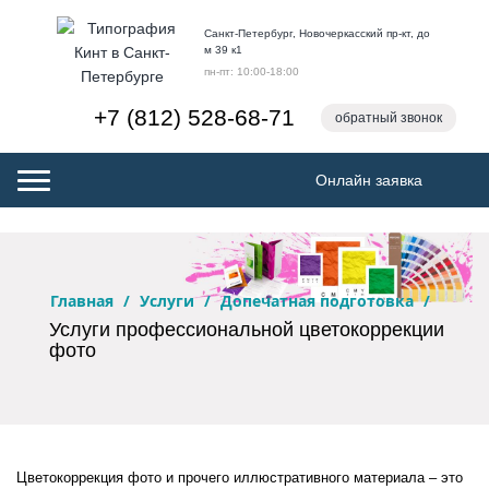
Санкт-Петербург, Новочеркасский пр-кт, до
м 39 к1
пн-пт: 10:00-18:00
+7 (812) 528-68-71
обратный звонок
Онлайн заявка
Toggle
navigation
Главная
/
Услуги
/
Допечатная подготовка
/
Услуги профессиональной цветокоррекции
фото
Цветокоррекция фото и прочего иллюстративного материала – это