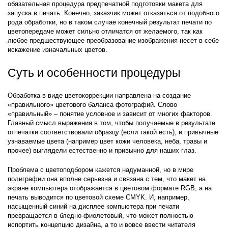
обязательная процедура предпечатной подготовки макета для
запуска в печать. Конечно, заказчик может отказаться от подобного
рода обработки, но в таком случае конечный результат печати по
цветопередаче может сильно отличатся от желаемого, так как
любое предшествующее преобразование изображения несет в себе
искажение изначальных цветов.
Суть и особенности процедуры
Обработка в виде цветокоррекции направлена на создание
«правильного» цветового баланса фотографий. Слово
«правильный» – понятие условное и зависит от многих факторов.
Главный смысл выражения в том, чтобы получаемые в результате
отпечатки соответствовали образцу (если такой есть), и привычные
узнаваемые цвета (например цвет кожи человека, неба, травы и
прочее) выглядели естественно и привычно для наших глаз.
Проблема с цветоподбором кажется надуманной, но в мире
полиграфии она вполне серьезна и связана с тем, что макет на
экране компьютера отображается в цветовом формате RGB, а на
печать выводится по цветовой схеме CMYK. И, например,
насыщенный синий на дисплее компьютера при печати
превращается в бледно-фиолетовый, что может полностью
испортить концепцию дизайна, а то и вовсе ввести читателя