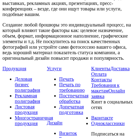
выставках, рекламных акциях, презентациях, пресс-
конференциях – везде, где они ищут товары или услуги,
подобные вашим.
Создание любой брошюры это индивидуальный процесс, на
который влияют такие факторы как: целевое назначение,
объем, формат, информационное наполнение, графические
элементы и т.д. Не поскупитесь на поиск качественных
фотографий или устройте сами фотосессию вашего офиса,
ведь хороший материал показатель статуса компании, а
оригинальный дизайн повысит продажи и популярность.
Продукция
Услуги
Клиенты
Доставка
Оплата
Деловая
Печать
Контакты
бизнес
Печать по
Требования к
полиграфия
требованию
макетам
Онлайн
Рекламная
Постпечатная
заявка
полиграфия
обработка
Кинт в социальных
Листовая
Допечатная
сетях
продукция
подготовка
Многостраничная
Вконтакте
Дизайн
продукция
Одноклассники
Визиток
Подписаться на