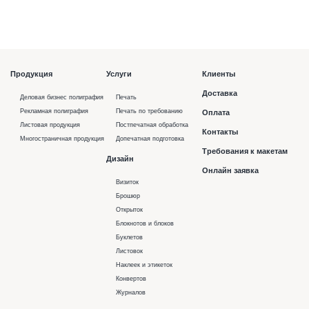
Продукция
Услуги
Клиенты
Доставка
Деловая бизнес полиграфия
Печать
Рекламная полиграфия
Печать по требованию
Оплата
Листовая продукция
Постпечатная обработка
Контакты
Многостраничная продукция
Допечатная подготовка
Требования к макетам
Дизайн
Онлайн заявка
Визиток
Брошюр
Открыток
Блокнотов и блоков
Буклетов
Листовок
Наклеек и этикеток
Конвертов
Журналов