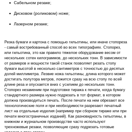
Сабельном резаке;
Дисковом (роликовом) ноже;
Лазерном резаке;
Резка бумаги и картона с помощью гильотины, или иначе стопореза
- самый востребованный способ во всех типографиях. Стопорез,
или гильотина, это как правило тяжелое оборудование весом от
нескольких сотен килограммов, до нескольких тонн. В зависимости
от размеров и мощности такой станок позволяет резать стопу
бумаги высотой в несколько сантиметров с точностью до десятых
долей миллиметра. Лезвие ножа гильотины, длина которого может
достигать полутора метров, ложится сразу на всю стопу по всей
длине реза и опускается вниз с усилием до нескольких тонн.
Стопорез незаменим при подготовке тиража к печати, когда бумагу
стандартного размера нужно подрезать в тот формат, в котором
должна производиться печать. После печати на нем обрезают все
технологические поля и при необходимости разрезают печатный
лист на отдельные изделия (например при сборном тираже или при
печати многостраничных изданий). Как разновидность гильотины, в
книжном и журнальном производстве часто используют
трехножевые резаки, позволяющие сразу подрезать готовые