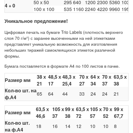
50 х 50
295
640
1200
2300
5360
1032
4 + 0
100 х 100
535
1160
2240
4220
9960
1952
Уникальное предложение!
Цифровая печать на бумаге Trio Labels (плотность верхнего
слоя 70 г/м²) с заранее высеченными на ней этикетками
представляет уникальную возможность для изготовления
небольших тиражей самоклеящихся этикеток различной
формы.
Бумага поставляется в формате А4 по 100 листов в пачке.
38 х
48,5 х
48,3 х
70 х
64 х
70 х
63,5 х
Размер мм
21
17
25,4
27
34
37
38
Кол-во шт. на
65
64
44
33
24
24
21
ф.А4
63,5 х
105 х
99 х
63,5 х
105 х
70 х
99 х
Размер мм
46,6
37
38
72
57
52
67,7
Кол-во шт.
18
16
14
12
10
10
8
на ф.А4