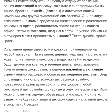
Если вы хотите получить наилучшую отдачу от вложения
ваших инвестиций в рекламу, закажите в типографии «Кинт»
яркие, броские наклейки (стикеры) с логотипом вашей
компании или другой фирменной символикой. Они помогут
сэкономить немалые средства на изготовлении и размещении
рекламных щитов, располагаясь прямо на стенах вашего
офиса, витрине магазина, людных местах на улице. Но что же
в стикерах может привлекать внимание? Текст, дизайн, яркие
краски.
Их главное преимущество – надежное приклеивание на
любой материал. На металле, дереве, пластике, на стекле, на
коже, полиэтилене и некоторых видах тканей – везде они
будут держаться крепко, в течение длительного времени.
Только появившись, самоклеющиеся
наклейки рекламные
стремительно расширили область размещения рекламы. Ведь
с помощью них стало возможным расписать любую
поверхность: кузов автомобиля, стены домов, любой
рекламный щит, столбы фонарные и электрические и др. Ими
можно пометить одежду, обувь вашего малыша, и он легко
узнает и найдет свои вещи в детском саду, в начальной школе,
в спортивной секции.