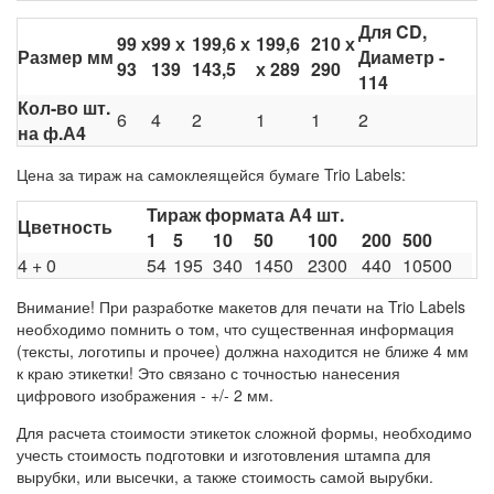
Для CD,
99 х
99 х
199,6 х
199,6
210 х
Размер мм
Диаметр -
93
139
143,5
х 289
290
114
Кол-во шт.
6
4
2
1
1
2
на ф.А4
Цена за тираж на самоклеящейся бумаге Trio Labels:
Тираж формата А4 шт.
Цветность
1
5
10
50
100
200
500
4 + 0
54
195
340
1450
2300
440
10500
Внимание! При разработке макетов для печати на Trio Labels
необходимо помнить о том, что существенная информация
(тексты, логотипы и прочее) должна находится не ближе 4 мм
к краю этикетки! Это связано с точностью нанесения
цифрового изображения - +/- 2 мм.
Для расчета стоимости этикеток сложной формы, необходимо
учесть стоимость подготовки и изготовления штампа для
вырубки, или высечки, а также стоимость самой вырубки.