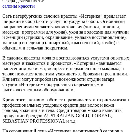
Сфера деятельности:
салоны красоты
Сеть петербургских салонов красоты «Истерика» предлагает
широкий выбор бьюти-услуг по уходу за собой. Основными
направлениями являются косметология (чистки, пилинги,
массажи, программы для ухода), уход за волосами для мужчин
и женщин (стрижки, окрашивание, укладка восстановление),
маникюр и педикюр (аппартный, классический, комби) с
обычным и гель-лак покрытием.
В салонах красоты можно воспользоваться услугами опытных
мастеров-визажистов и бровистов. «Истерика» занимается
нанесением макияжа, экспресс и перманентного макияжа, а
также помогает клиентам ухаживать за бровями и ресницами.
Клиенты могут опробовать возможности студии загара.
Студии «Истерики» оборудованы современным и
высокочественным оборудованием.
Кроме того, активно работает и развивается интернет-магазин
профессиональных уходовых средств для волос и кожи
головы, кожи лица и тела. Среди товаров можно выделить
продукции брендов AUSTRALIAN GOLD, LOREAL,
SEBASTIAN PROFESSIONAL и т.д.
На сегодняшний день «Истерика» насчитывает 8 салонов в