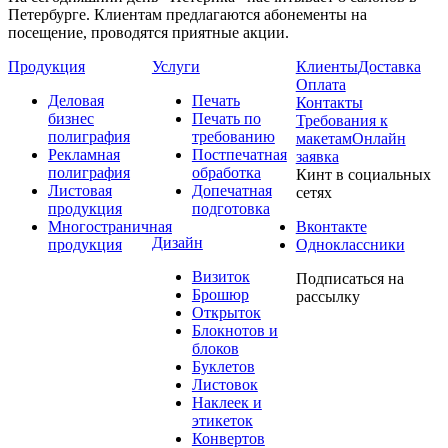
Петербурге. Клиентам предлагаются абонементы на
посещение, проводятся приятные акции.
Продукция
Услуги
Клиенты
Доставка
Оплата
Деловая
Печать
Контакты
бизнес
Печать по
Требования к
полиграфия
требованию
макетам
Онлайн
Рекламная
Постпечатная
заявка
полиграфия
обработка
Кинт в социальных
Листовая
Допечатная
сетях
продукция
подготовка
Многостраничная
Вконтакте
Дизайн
продукция
Одноклассники
Визиток
Подписаться на
Брошюр
рассылку
Открыток
Блокнотов и
блоков
Буклетов
Листовок
Наклеек и
этикеток
Конвертов